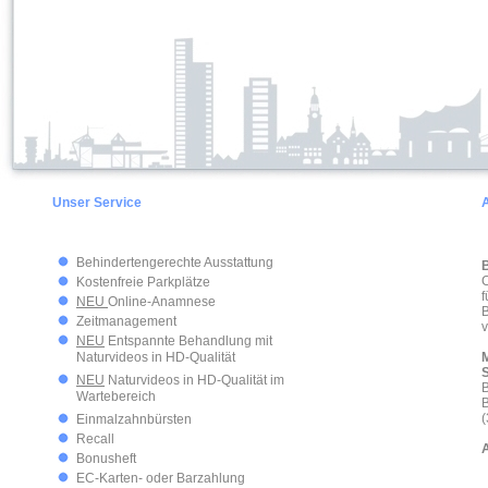
Unser Service
Behindertengerechte Ausstattung
B
C
Kostenfreie Parkplätze
f
NEU
Online-Anamnese
B
Zeitmanagement
v
NEU
Entspannte Behandlung mit
Naturvideos in HD-Qualität
M
S
NEU
Naturvideos in HD-Qualität im
B
Wartebereich
B
(
Einmalzahnbürsten
Recall
Bonusheft
EC-Karten- oder Barzahlung